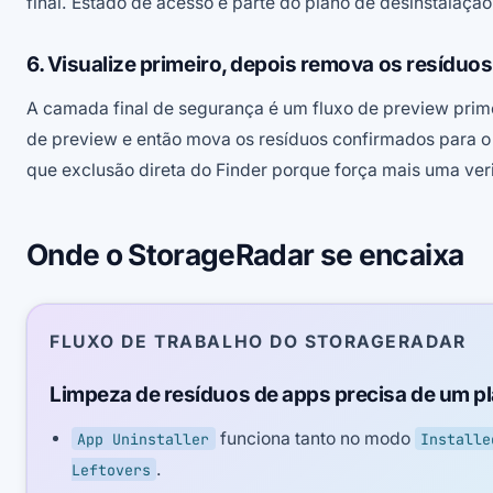
final. Estado de acesso é parte do plano de desinstalação
6. Visualize primeiro, depois remova os resíduo
A camada final de segurança é um fluxo de preview primei
de preview e então mova os resíduos confirmados para o 
que exclusão direta do Finder porque força mais uma ver
Onde o StorageRadar se encaixa
FLUXO DE TRABALHO DO STORAGERADAR
Limpeza de resíduos de apps precisa de um p
funciona tanto no modo
App Uninstaller
Installe
.
Leftovers