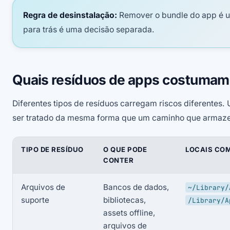
Regra de desinstalação:
Remover o bundle do app é u
para trás é uma decisão separada.
Quais resíduos de apps costuma
Diferentes tipos de resíduos carregam riscos diferentes
ser tratado da mesma forma que um caminho que armazen
TIPO DE RESÍDUO
O QUE PODE
LOCAIS CO
CONTER
Arquivos de
Bancos de dados,
~/Library/
suporte
bibliotecas,
/Library/A
assets offline,
arquivos de