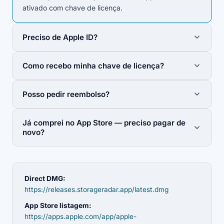
ativado com chave de licença.
Preciso de Apple ID?
Não — nem a compra nem a chave de licença exigem
Como recebo minha chave de licença?
Apple ID ou conta neste site.
Sua chave é enviada por e-mail de
Posso pedir reembolso?
licenses@storageradar.app
em minutos após o
pagamento. Verifique o spam se necessário e depois
Sim — você tem 14 dias após a compra para solicitar
ative em Preferências → Licença.
Já comprei no App Store — preciso pagar de
reembolso total pelo Gumroad.
novo?
Não — clientes do App Store podem desbloquear a
versão Direct gratuitamente. Consulte a página de
crossgrade para saber mais.
Direct DMG:
https://releases.storageradar.app/latest.dmg
App Store listagem:
https://apps.apple.com/app/apple-