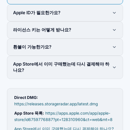
Apple ID가 필요한가요?
아니요 — 구매와 라이선스 키 모두 Apple ID나 이 사이트
라이선스 키는 어떻게 받나요?
의 계정이 필요하지 않습니다.
결제 후 몇 분 이내에 licenses@storageradar.app에서 이
환불이 가능한가요?
메일로 발송됩니다. 스팸 폴더를 확인한 후 설정 → 라이선
스에서 활성화하세요.
네 — 구매 후 14일 이내에 Gumroad를 통해 전액 환불을
App Store에서 이미 구매했는데 다시 결제해야 하
요청할 수 있습니다.
나요?
아니요 — 기존 App Store 고객은 Direct 빌드를 무료로
잠금 해제할 수 있습니다. 자세한 내용은 크로스그레이드
페이지를 참고하세요.
Direct DMG:
https://releases.storageradar.app/latest.dmg
App Store 목록:
https://apps.apple.com/app/apple-
store/id6759776887?pt=128310960&ct=web&mt=8
App Store에서 이미 구매했는데 다시 결제해야 하나요?