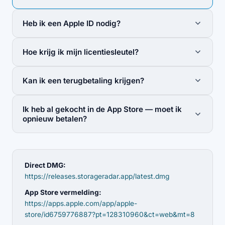
Heb ik een Apple ID nodig?
Nee — noch de aankoop noch de licentiesleutel
Hoe krijg ik mijn licentiesleutel?
vereist een Apple ID of account op deze site.
Je sleutel wordt per e-mail verstuurd vanaf
Kan ik een terugbetaling krijgen?
licenses@storageradar.app
binnen enkele minuten na
de betaling. Check je spammap indien nodig en
Ja — je hebt 14 dagen na aankoop om een volledige
activeer vervolgens via Instellingen → Licentie.
Ik heb al gekocht in de App Store — moet ik
terugbetaling aan te vragen via Gumroad.
opnieuw betalen?
Nee — bestaande App Store-klanten kunnen de
Direct-versie gratis ontgrendelen. Zie de crossgrade-
pagina voor meer informatie.
Direct DMG:
https://releases.storageradar.app/latest.dmg
App Store vermelding:
https://apps.apple.com/app/apple-
store/id6759776887?pt=128310960&ct=web&mt=8