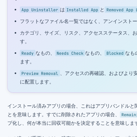
は
と
App Uninstaller
Installed App
Removed App 
フラットなファイル名一覧ではなく、アンインスト
カテゴリ、サイズ、リスク、アクセスステータス、
す。
なもの、
なもの、
なも
Ready
Needs Check
Blocked
ます。
、アクセスの再確認、およびより
Preview Removal
に配置します。
インストール済みアプリの場合、これはアプリバンドルと
とを意味します。すでに削除されたアプリの場合、
Remain
プ化し、何が本当に回収可能かを決定することを意味しま