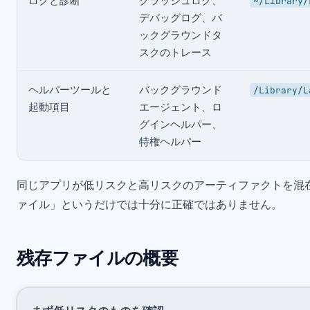
ログと診断
クラッシュログ、
~/Library/
デバッグログ、バ
ックグラウンドタ
スクのトレース
ヘルパーツールと
バックグラウンド
/Library/L
起動項目
エージェント、ロ
グインヘルパー、
特権ヘルパー
同じアプリが低リスクと高リスクのアーティファクトを混
ァイル」というだけでは十分に正確ではありません。
残存ファイルの概要