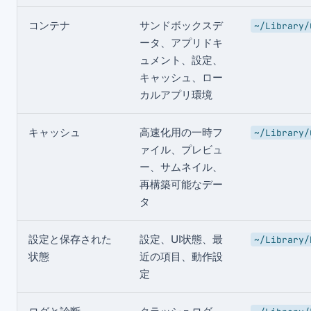
コンテナ
サンドボックスデ
~/Library/
ータ、アプリドキ
ュメント、設定、
キャッシュ、ロー
カルアプリ環境
キャッシュ
高速化用の一時フ
~/Library/
ァイル、プレビュ
ー、サムネイル、
再構築可能なデー
タ
設定と保存された
設定、UI状態、最
~/Library/
状態
近の項目、動作設
定