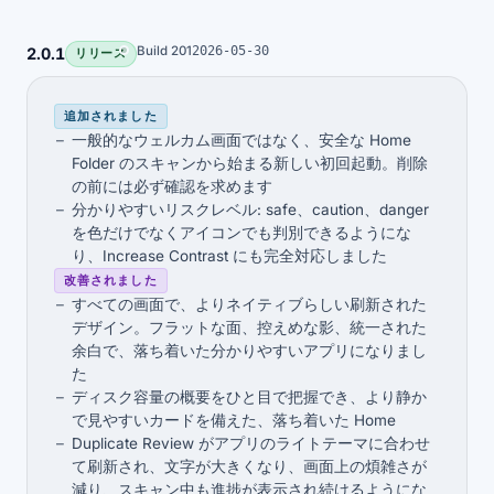
Build 201
2026-05-30
2.0.1
リリース
追加されました
一般的なウェルカム画面ではなく、安全な Home
Folder のスキャンから始まる新しい初回起動。削除
の前には必ず確認を求めます
分かりやすいリスクレベル: safe、caution、danger
を色だけでなくアイコンでも判別できるようにな
り、Increase Contrast にも完全対応しました
改善されました
すべての画面で、よりネイティブらしい刷新された
デザイン。フラットな面、控えめな影、統一された
余白で、落ち着いた分かりやすいアプリになりまし
た
ディスク容量の概要をひと目で把握でき、より静か
で見やすいカードを備えた、落ち着いた Home
Duplicate Review がアプリのライトテーマに合わせ
て刷新され、文字が大きくなり、画面上の煩雑さが
減り、スキャン中も進捗が表示され続けるようにな