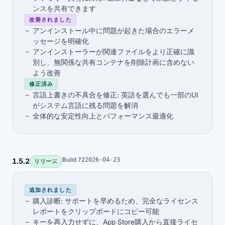
ンスを共有できます
改善されました
アンインストール中に問題が起きた場合のエラーメ
ッセージを明確化
アンインストーラーが関連ファイルをより正確に識
別し、無関係な共有コンテナを削除計画に含めない
よう改善
修正済み
言語上書きの不具合を修正: 英語を選んでも一部のUI
がシステム言語に残る問題を解消
全体的な安定性向上とパフォーマンス最適化
Build 72
2026-04-23
1.5.2
リリース
追加されました
購入診断: サポートを早めるため、完全なライセンス
レポートをクリップボードにコピー可能
キーを再入力せずに、App Store購入から直接ライセ