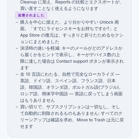
Cleanup に加え、Reports の比較とエクスポートが、
買い直すことなく使えるようになります
改善されました
購入を中心に据えた、より分かりやすい Unlock 画
面。「すでにライセンスキーをお持ちですか?」と
App Store の復元は、すっきりと折りたためるセクシ
ョンにまとめました
決済時の迷いを軽減: キーのメールがどのアドレスか
ら届くかをヒントで表示し、キーがデバイス数の上
限に達した場合は Contact support ボタンが表示され
ます
全 10 言語にわたる、自然で完全なローカライズ —
英語、ドイツ語、スペイン語、フランス語、日本
語、韓国語、オランダ語、ポルトガル語(ブラジル)、
ロシア語、簡体字中国語 — 英語に戻ってしまう画面
はもうありません
買い切りで、サブスクリプションは一切なし、そし
て自動的に削除されるものもありません: すべてのク
リーンアップは確認を求め、Move to Trash は元に戻
せます