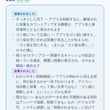
追加されました
すっきりした完了 — アプリを削除すると、解放され
た容量をカウントアップする概要が、アプリ名と保
存場所とともに表示されます
ゴミ箱について正直に — アプリをゴミ箱に移すと、
ゴミ箱を空にすれば容量が戻ることが伝えられ、
「ゴミ箱を空にする」（または「ゴミ箱を開く」）
がその場に
残りを1ステップで — 関連するキャッシュや設定が
残っている場合、概要に残量が表示され、そのまま
確認へ進めます
改善されました
わかりやすい削除確認 — アプリがMacから消える前
に、何が起きるかが一目でわかります。アイコン、
項目数と容量、そして長い文章ではなく「ゴミ箱に
移動します」というシンプルな表示
隠さない — あなたのデータを含む可能性のある項目
はアンバーで強調。削除できないもの（アクセス不
可、システム保護）は「削除されません」に分けて