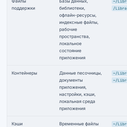
Файлы
Базы данных,
~/Libr
поддержки
библиотеки,
/Libra
офлайн-ресурсы,
индексные файлы,
рабочие
пространства,
локальное
состояние
приложения
Контейнеры
Данные песочницы,
~/Libr
документы
~/Libr
приложения,
настройки, кэши,
локальная среда
приложения
Кэши
Временные файлы
~/Libr