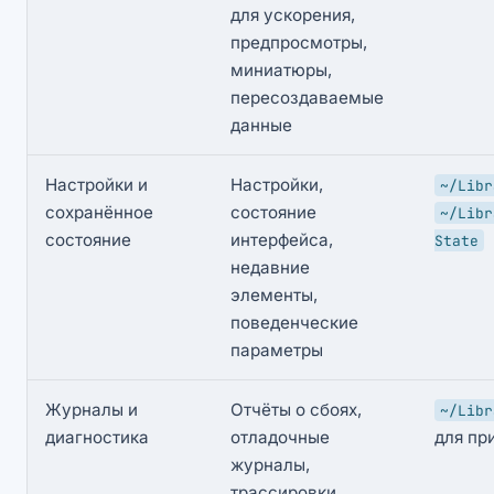
для ускорения,
предпросмотры,
миниатюры,
пересоздаваемые
данные
Настройки и
Настройки,
~/Libr
сохранённое
состояние
~/Libr
состояние
интерфейса,
State
недавние
элементы,
поведенческие
параметры
Журналы и
Отчёты о сбоях,
~/Libr
диагностика
отладочные
для пр
журналы,
трассировки