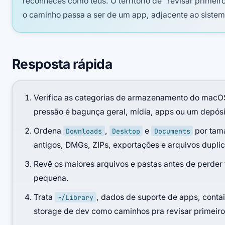
reconheces como teus. O território de "revisar prim
o caminho passa a ser de um app, adjacente ao sistem
Resposta rápida
Verifica as categorias de armazenamento do macOS
pressão é bagunça geral, mídia, apps ou um depósi
Ordena
,
e
por tama
Downloads
Desktop
Documents
antigos, DMGs, ZIPs, exportações e arquivos dupli
Revê os maiores arquivos e pastas antes de perde
pequena.
Trata
, dados de suporte de apps, conta
~/Library
storage de dev como caminhos pra revisar primeiro