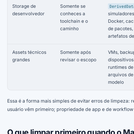
Storage de
Somente se
DerivedDat
desenvolvedor
conheces a
simuladores
toolchain e o
Docker, ca
caminho
de pacotes,
artefatos de
Assets técnicos
Somente após
VMs, backu
grandes
revisar o escopo
dispositivos
runtimes de
arquivos de
modelo
Essa é a forma mais simples de evitar erros de limpeza:
usuário vêm primeiro; propriedade de app e de workflow
O que limpar primeiro quando o Ma