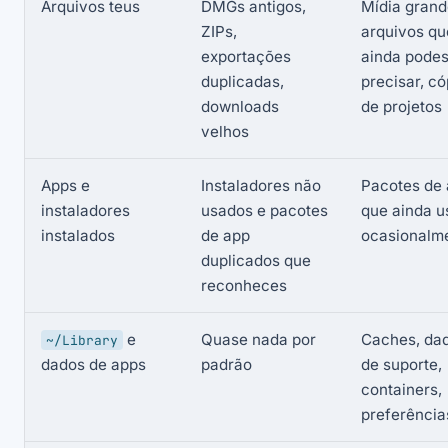
Arquivos teus
DMGs antigos,
Mídia grand
ZIPs,
arquivos qu
exportações
ainda pode
duplicadas,
precisar, có
downloads
de projetos
velhos
Apps e
Instaladores não
Pacotes de
instaladores
usados e pacotes
que ainda u
instalados
de app
ocasionalm
duplicados que
reconheces
e
Quase nada por
Caches, da
~/Library
dados de apps
padrão
de suporte,
containers,
preferência