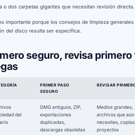
a o dos carpetas gigantes que necesitan revisión directa.
es importante porque los consejos de limpieza generales 
ón del disco resulta ser específica.
imero seguro, revisa primero 
egas
TEGORÍA
PRIMER PASO
REVISAR PRIMER
SEGURO
hivos
DMG antiguos, ZIP,
Medios grandes,
piedad del
exportaciones
archivos que aún
ario
duplicadas,
necesites, copias
descargas obsoletas
proyectos