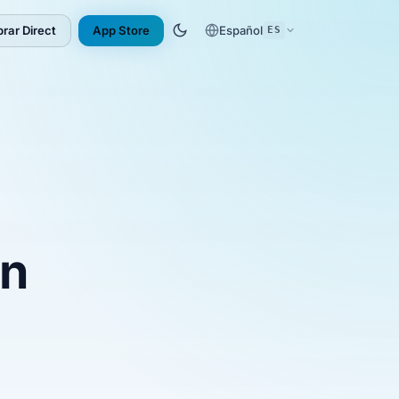
rar Direct
App Store
Español
ES
(opens in new tab)
en