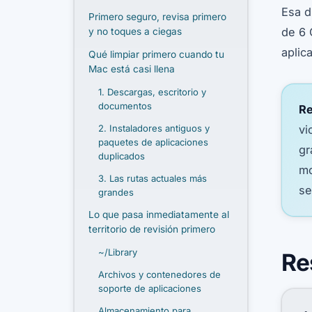
Esa d
Primero seguro, revisa primero
de 6
y no toques a ciegas
aplic
Qué limpiar primero cuando tu
Mac está casi llena
1. Descargas, escritorio y
documentos
Re
2. Instaladores antiguos y
vi
paquetes de aplicaciones
gr
duplicados
mo
3. Las rutas actuales más
se
grandes
Lo que pasa inmediatamente al
territorio de revisión primero
~/Library
Re
Archivos y contenedores de
soporte de aplicaciones
Almacenamiento para