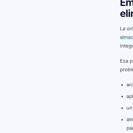
Em
el
La or
almac
integ
Esa p
probl
ar
ap
un
al
pa