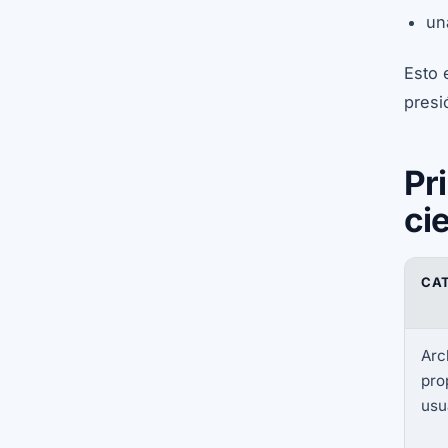
un
Esto 
presi
Pr
ci
CA
Arc
pro
usu