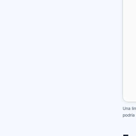
Una li
podría