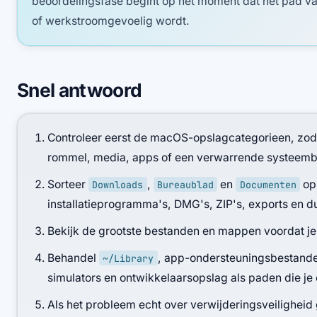
beoordelingsfase begint op het moment dat het pad va
of werkstroomgevoelig wordt.
Snel antwoord
Controleer eerst de macOS-opslagcategorieen, zodat
rommel, media, apps of een verwarrende systeemb
Sorteer
,
en
op 
Downloads
Bureaublad
Documenten
installatieprogramma's, DMG's, ZIP's, exports en du
Bekijk de grootste bestanden en mappen voordat je 
Behandel
, app-ondersteuningsbestanden
~/Library
simulators en ontwikkelaarsopslag als paden die je
Als het probleem echt over verwijderingsveiligheid