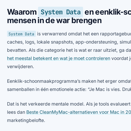
Waarom
en eenklik-
System Data
mensen in de war brengen
is verwarrend omdat het een rapportagebuc
System Data
caches, logs, lokale snapshots, app-ondersteuning, simu
bevatten. Als die categorie het is wat er raar uitziet, ga 
het meestal betekent en wat je moet controleren
voordat 
verwijderen.
Eenklik-schoonmaakprogramma’s maken het erger omdat z
samenballen in één emotionele actie: “Je Mac is vies. Dr
Dat is het verkeerde mentale model. Als je tools evalueer
lees dan
Beste CleanMyMac-alternatieven voor Mac in 2
marketingbelofte.