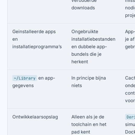
verouderde
miss
downloads
nodi
proj
Geinstalleerde apps
Ongebruikte
App-
en
installatiebestanden
je a
installatieprogramma’s
en dubbele app-
gebr
bundels die je
herkent
en app-
In principe bijna
Cach
~/Library
gegevens
niets
onde
cont
voo
Ontwikkelaarsopslag
Alleen als je de
Der
toolchain en het
simu
pad kent
Dock