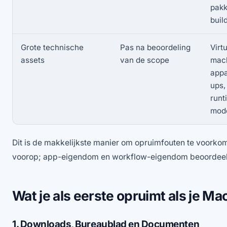
pakk
buil
Grote technische
Pas na beoordeling
Virt
assets
van de scope
mach
appa
ups,
runt
mod
Dit is de makkelijkste manier om opruimfouten te voorkome
voorop; app-eigendom en workflow-eigendom beoordeel 
Wat je als eerste opruimt als je Mac
1. Downloads, Bureaublad en Documenten