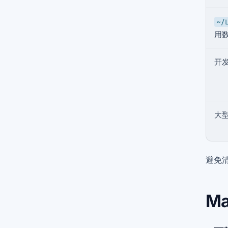
~/
用
开
大
避免
M