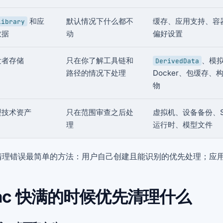
和应
默认情况下什么都不
缓存、应用支持、容
Library
数据
动
偏好设置
发者存储
只在你了解工具链和
、模
DerivedData
路径的情况下处理
Docker、包缓存、
物
型技术资产
只在范围审查之后处
虚拟机、设备备份、S
理
运行时、模型文件
清理错误最简单的方法：用户自己创建且能识别的优先处理；应
ac 快满的时候优先清理什么