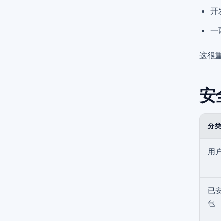
开
一
这很
安
分
用
已
包