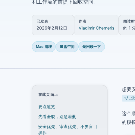
和工作流的前提下回收空间。
已发表
作者
阅读时
2026年2月12日
Vladimir Chemeris
约 1
Mac 清理
磁盘空间
先回顾一下
想要
在此页面上
~/Li
要点速览
这个顺
先看全貌，别急着删
的模拟
安全优先、审查优先、不要盲目
操作