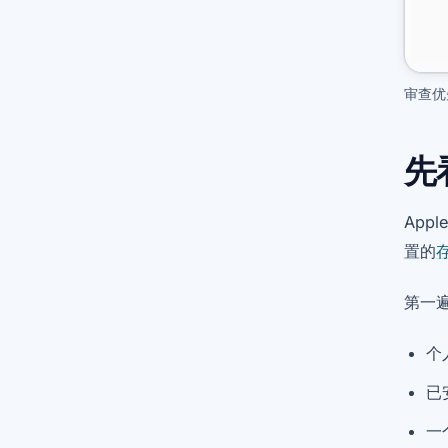
审查优
先
App
置的
第一
个
已
一