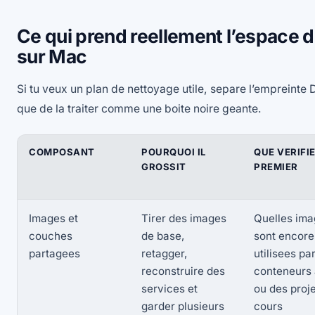
Ce qui prend reellement l’espace 
sur Mac
Si tu veux un plan de nettoyage utile, separe l’empreinte 
que de la traiter comme une boite noire geante.
COMPOSANT
POURQUOI IL
QUE VERIFI
GROSSIT
PREMIER
Images et
Tirer des images
Quelles im
couches
de base,
sont encore
partagees
retagger,
utilisees pa
reconstruire des
conteneurs 
services et
ou des proj
garder plusieurs
cours