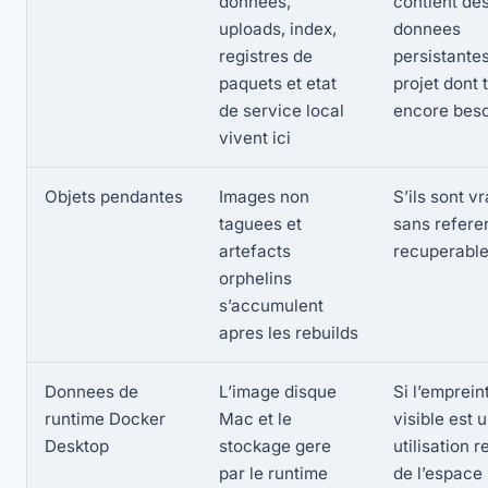
donnees,
contient de
uploads, index,
donnees
registres de
persistante
paquets et etat
projet dont 
de service local
encore bes
vivent ici
Objets pendantes
Images non
S’ils sont v
taguees et
sans refere
artefacts
recuperabl
orphelins
s’accumulent
apres les rebuilds
Donnees de
L’image disque
Si l’emprein
runtime Docker
Mac et le
visible est 
Desktop
stockage gere
utilisation r
par le runtime
de l’espace