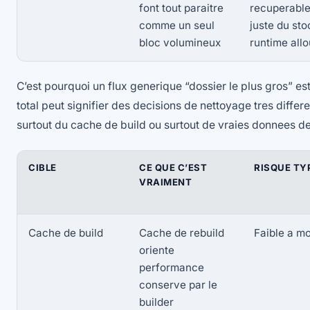
font tout paraitre
recuperable
comme un seul
juste du st
bloc volumineux
runtime all
C’est pourquoi un flux generique “dossier le plus gros” e
total peut signifier des decisions de nettoyage tres differ
surtout du cache de build ou surtout de vraies donnees d
CIBLE
CE QUE C’EST
RISQUE TY
VRAIMENT
Cache de build
Cache de rebuild
Faible a m
oriente
performance
conserve par le
builder