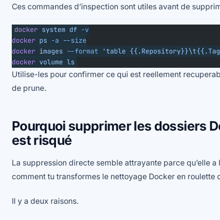
Ces commandes d’inspection sont utiles avant de supprime
docker
 system
 df
 -v
docker
 ps
 -a
 --size
docker
 images
 --format
 'table {{.Repository}}\t{{.Tag
docker
 volume
 ls
Utilise-les pour confirmer ce qui est reellement recuperab
de prune.
Pourquoi supprimer les dossiers 
est risqué
La suppression directe semble attrayante parce qu’elle a l’
comment tu transformes le nettoyage Docker en roulette 
Il y a deux raisons.