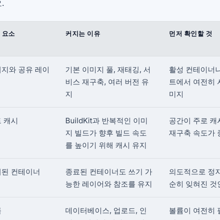
.
 요소
커지는 이유
먼저 확인할 것
지와 공유 레이
기본 이미지 풀, 재태깅, 서
활성 컨테이너나
비스 재구축, 여러 버전 유
트에서 여전히 
지
미지
 캐시
BuildKit과 반복적인 이미
공간이 주로 캐
지 빌드가 향후 빌드 속도
재구축 속도가
를 높이기 위해 캐시 유지
지된 컨테이너
종료된 컨테이너도 쓰기 가
의도적으로 정지
능한 레이어와 참조를 유지
순히 잊혀진 것
륨
데이터베이스, 업로드, 인
볼륨이 여전히 