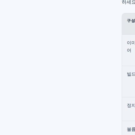
하세요
구성
이미
어
빌드
정
볼