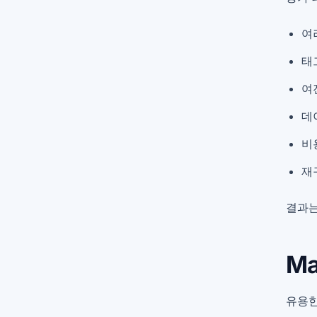
여
태
여
데
비
재
결과는
M
유용한