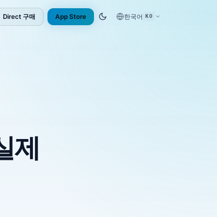
Direct 구매
App Store
한국어
KO
(opens in new tab)
 실제