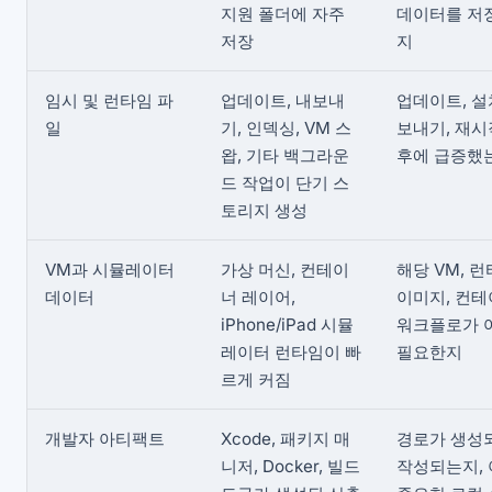
지원 폴더에 자주
데이터를 저
저장
지
임시 및 런타임 파
업데이트, 내보내
업데이트, 설
일
기, 인덱싱, VM 스
보내기, 재시
왑, 기타 백그라운
후에 급증했
드 작업이 단기 스
토리지 생성
VM과 시뮬레이터
가상 머신, 컨테이
해당 VM, 런
데이터
너 레이어,
이미지, 컨
iPhone/iPad 시뮬
워크플로가 
레이터 런타임이 빠
필요한지
르게 커짐
개발자 아티팩트
Xcode, 패키지 매
경로가 생성
니저, Docker, 빌드
작성되는지,