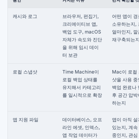
캐시와 로그
브라우저, 편집기,
어떤 앱이 
크리에이티브 앱,
소유하는지,
백업 도구, macOS
얼마인지, 
자체가 속도와 진단
재구축되는
을 위해 임시 데이
터 보관
로컬 스냅샷
Time Machine이
Mac이 로컬
로컬 백업 상태를
샷을 사용 중
유지해서 카테고리
백업 완료나
를 일시적으로 확장
후 공간 압박
하는지
앱 지원 파일
데이터베이스, 오프
앱이 아직 
라인 에셋, 인덱스,
있는지, 계속
앱 작업 데이터가
중인지, 관심