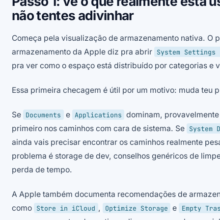
Passo 1: vê o que realmente está 
não tentes adivinhar
Começa pela visualização de armazenamento nativa. O p
armazenamento da Apple diz pra abrir
System Settings 
pra ver como o espaço está distribuído por categorias e 
Essa primeira checagem é útil por um motivo: muda teu 
Se
e
dominam, provavelmente 
Documents
Applications
primeiro nos caminhos com cara de sistema. Se
System 
ainda vais precisar encontrar os caminhos realmente pesa
problema é storage de dev, conselhos genéricos de limp
perda de tempo.
A Apple também documenta recomendações de armazen
como
,
e
Store in iCloud
Optimize Storage
Empty Tra