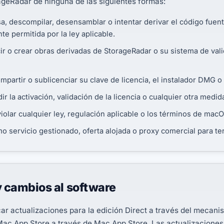
ageRadar de ninguna de las siguientes formas:
rsa, descompilar, desensamblar o intentar derivar el código fue
e permitida por la ley aplicable.
cir o crear obras derivadas de StorageRadar o su sistema de val
mpartir o sublicenciar su clave de licencia, el instalador DMG o e
dir la activación, validación de la licencia o cualquier otra medi
iolar cualquier ley, regulación aplicable o los términos de mac
 servicio gestionado, oferta alojada o proxy comercial para te
y cambios al software
r actualizaciones para la edición Direct a través del mecani
 Mac App Store a través de Mac App Store. Las actualizacione