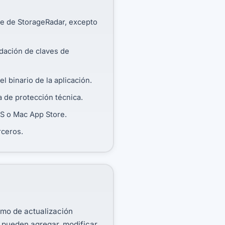
nte de StorageRadar, excepto
idación de claves de
l binario de la aplicación.
da de protección técnica.
OS o Mac App Store.
rceros.
smo de actualización
s pueden agregar, modificar