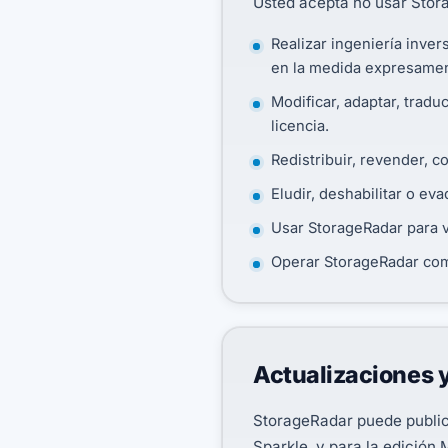
Usted acepta no usar Stor
Realizar ingeniería inve
en la medida expresament
Modificar, adaptar, tradu
licencia.
Redistribuir, revender, co
Eludir, deshabilitar o eva
Usar StorageRadar para v
Operar StorageRadar como
Actualizaciones 
StorageRadar puede publica
Sparkle, y para la edición