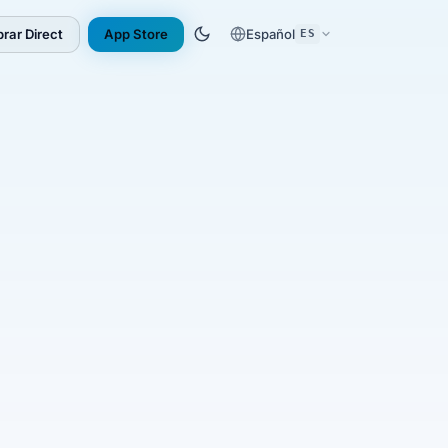
rar Direct
App Store
Español
ES
(opens in new tab)