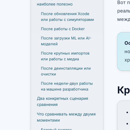
Вот 
наиболее полезно
реал
После обновления Xcode
межд
или работы с симуляторами
После работы с Docker
После загрузки ML или AI-
Ос
моделей
но
После крупных импортов
или работы с медиа
хр
После деинсталляции или
очистки
После недели-двух работы
Кр
на машине разработчика
Два конкретных сценария
сравнения
Что сравнивать между двумя
моментами
Базовый снимок