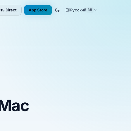
ть Direct
App Store
Русский
RU
(opens in new tab)
 Mac