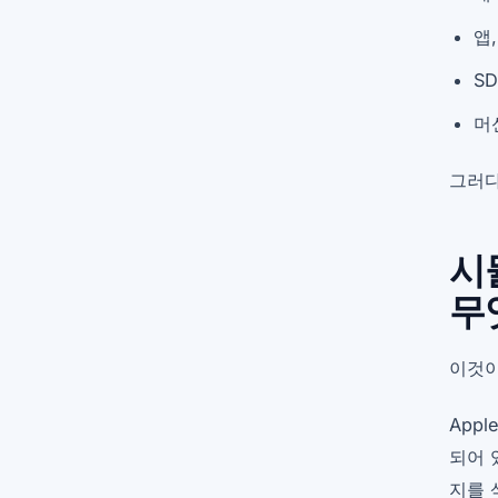
앱
S
머
그러다
시
무
이것이
Appl
되어 
지를 