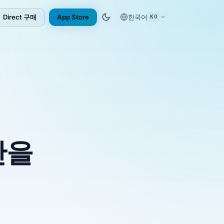
Direct 구매
App Store
한국어
KO
(opens in new tab)
간을