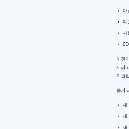
다
다
시
S
이것이
시라고
지원입
증가 
새
새
새