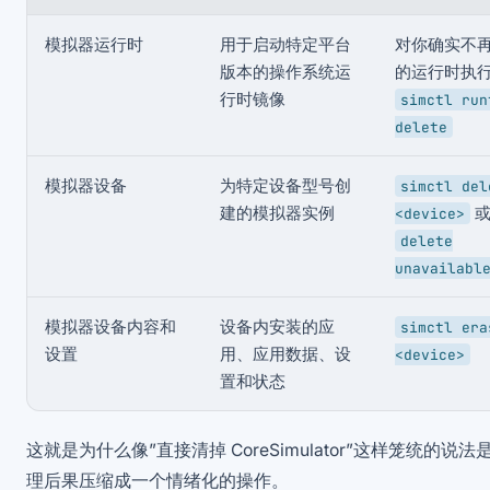
模拟器运行时
用于启动特定平台
对你确实不
版本的操作系统运
的运行时执
行时镜像
simctl run
delete
模拟器设备
为特定设备型号创
simctl del
建的模拟器实例
<device>
delete
unavailabl
模拟器设备内容和
设备内安装的应
simctl era
设置
用、应用数据、设
<device>
置和状态
这就是为什么像”直接清掉 CoreSimulator”这样笼统的
理后果压缩成一个情绪化的操作。