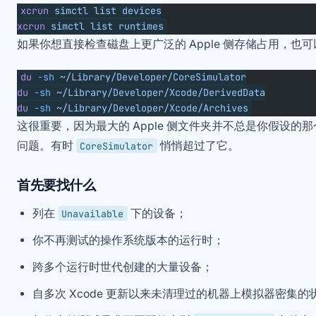
xcrun
 simctl
 list
 devices
xcrun
 simctl
 list
 runtimes
如果你想直接检查磁盘上更广泛的 Apple 侧存储占用，也
du
 -sh
 ~/Library/Developer/CoreSimulator
du
 -sh
 ~/Library/Developer/Xcode/DerivedData
du
 -sh
 ~/Library/Developer/Xcode/Archives
这很重要，因为最大的 Apple 侧文件夹并不总是你假设的
问题。有时
悄悄超过了它。
CoreSimulator
首先要找什么
列在
下的设备；
Unavailable
你不再测试的操作系统版本的运行时；
跨多个运行时世代创建的大量设备；
自多次 Xcode 更新以来未清理过的机器上模拟器密集的