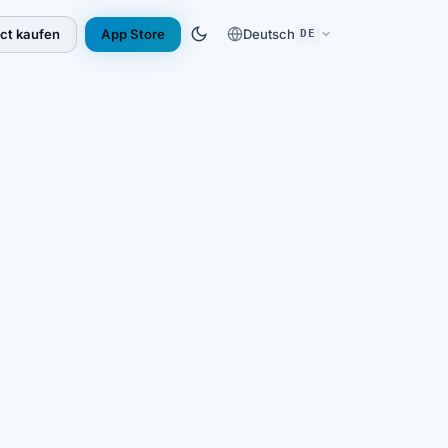
ect kaufen
App Store
Deutsch
DE
(opens in new tab)