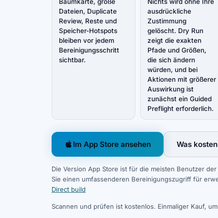
Baumkarte, große
Nichts wird ohne Ihre
Dateien, Duplicate
ausdrückliche
Review, Reste und
Zustimmung
Speicher-Hotspots
gelöscht. Dry Run
bleiben vor jedem
zeigt die exakten
Bereinigungsschritt
Pfade und Größen,
sichtbar.
die sich ändern
würden, und bei
Aktionen mit größerer
Auswirkung ist
zunächst ein Guided
Preflight erforderlich.
Im App Store ansehen
Was kostenl
(opens in new tab)
Die Version App Store ist für die meisten Benutzer de
Sie einen umfassenderen Bereinigungszugriff für erwe
Direct build
Scannen und prüfen ist kostenlos. Einmaliger Kauf, 