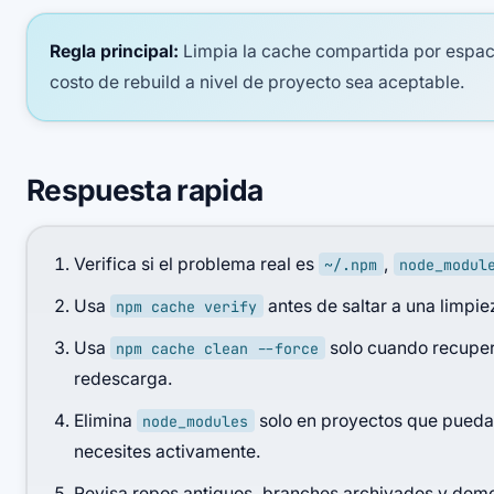
Regla principal:
Limpia la cache compartida por espac
costo de rebuild a nivel de proyecto sea aceptable.
Respuesta rapida
Verifica si el problema real es
,
~/.npm
node_modul
Usa
antes de saltar a una limpi
npm cache verify
Usa
solo cuando recupera
npm cache clean --force
redescarga.
Elimina
solo en proyectos que puedas
node_modules
necesites activamente.
Revisa repos antiguos, branches archivados y dem