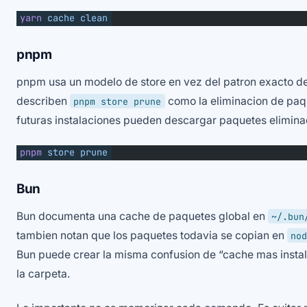
yarn
 cache
 clean
pnpm
pnpm usa un modelo de store en vez del patron exacto d
describen
como la eliminacion de paqu
pnpm store prune
futuras instalaciones pueden descargar paquetes elimin
pnpm
 store
 prune
Bun
Bun documenta una cache de paquetes global en
~/.bun
tambien notan que los paquetes todavia se copian en
no
Bun puede crear la misma confusion de “cache mas instal
la carpeta.