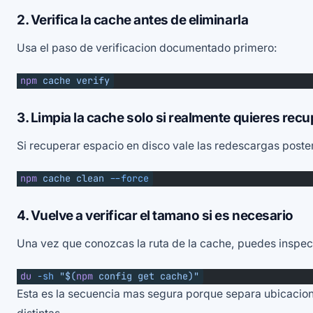
2. Verifica la cache antes de eliminarla
Usa el paso de verificacion documentado primero:
npm
 cache
 verify
3. Limpia la cache solo si realmente quieres recu
Si recuperar espacio en disco vale las redescargas poster
npm
 cache
 clean
 --force
4. Vuelve a verificar el tamano si es necesario
Una vez que conozcas la ruta de la cache, puedes inspe
du
 -sh
 "$(
npm
 config get cache)"
Esta es la secuencia mas segura porque separa ubicacion,