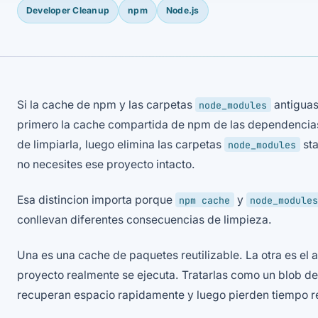
Developer Cleanup
npm
Node.js
Si la cache de npm y las carpetas
antiguas
node_modules
primero la cache compartida de npm de las dependencias 
de limpiarla, luego elimina las carpetas
sta
node_modules
no necesites ese proyecto intacto.
Esa distincion importa porque
y
npm cache
node_modules
conllevan diferentes consecuencias de limpieza.
Una es una cache de paquetes reutilizable. La otra es el 
proyecto realmente se ejecuta. Tratarlas como un blob d
recuperan espacio rapidamente y luego pierden tiempo r