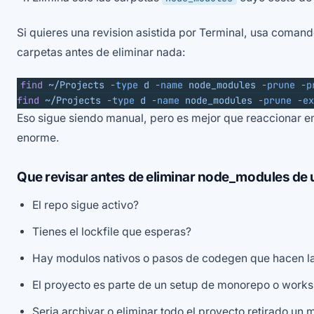
Si quieres una revision asistida por Terminal, usa coman
carpetas antes de eliminar nada:
find
 ~/Projects
 -type
 d
 -name
 node_modules
 -prune
 -p
find
 ~/Projects
 -type
 d
 -name
 node_modules
 -prune
 -ex
Eso sigue siendo manual, pero es mejor que reaccionar e
enorme.
Que revisar antes de eliminar node_modules de 
El repo sigue activo?
Tienes el lockfile que esperas?
Hay modulos nativos o pasos de codegen que hacen la 
El proyecto es parte de un setup de monorepo o work
Seria archivar o eliminar todo el proyecto retirado un